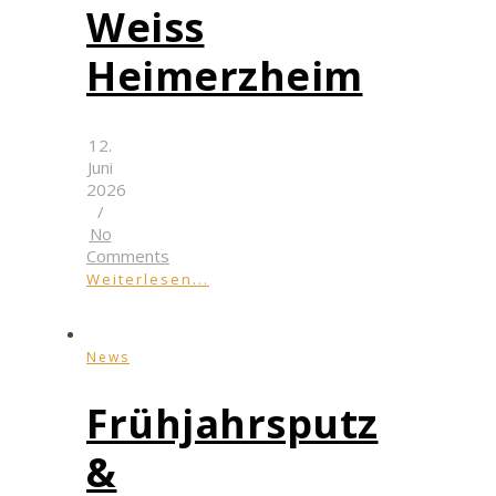
Weiss
Heimerzheim
12.
Juni
2026
/
No
Comments
Weiterlesen...
News
Frühjahrsputz
&