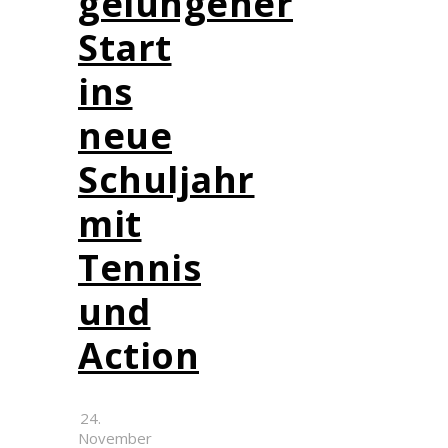
gelungener
Start
ins
neue
Schuljahr
mit
Tennis
und
Action
24.
November