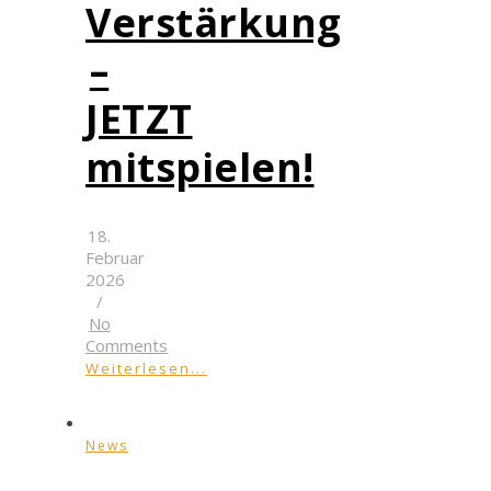
Verstärkung
–
JETZT
mitspielen!
18.
Februar
2026
/
No
Comments
Weiterlesen...
News